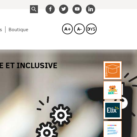
compte
compte
compte
compte
facebook
twitterbird
youtube
linkedin
s
Boutique
E ET INCLUSIVE