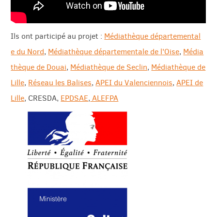
Ils ont participé au projet :
Médiathèque départemental
e du Nord
,
Médiathèque départementale de l'Oise
,
Média
thèque de Douai
,
Médiathèque de Seclin
,
Médiathèque de
Lille
,
Réseau les Balises
,
APEI du Valenciennois
,
APEI de
Lille
, CRESDA,
EPDSAE
,
ALEFPA