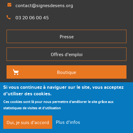
contact@signesdesens.org
03 20 06 00 45
Presse
Offres d'emploi
Boutique
Si vous continuez à naviguer sur le site, vous acceptez
d’utiliser des cookies.
Ces cookies sont là pour nous permettre d’améliorer le site grâce aux
statistiques de visites et d’utilisation
Mentions légales
Partenaires
compte
compte
Plus d'infos
Oui, je suis d'accord
Accessibilité
Plan du site
facebook
twitterbi
compte
compte