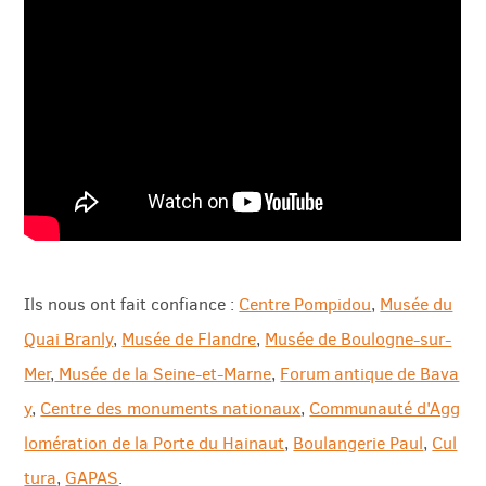
rapide
Ils nous ont fait confiance :
Centre Pompidou
,
Musée du
Quai Branly
,
Musée de Flandre
,
Musée de Boulogne-sur-
Mer
,
Musée de la Seine-et-Marne
,
Forum antique de Bava
y
,
Centre des monuments nationaux
,
Communauté d'Agg
lomération de la Porte du Hainaut
,
Boulangerie Paul
,
Cul
tura
,
GAPAS
.